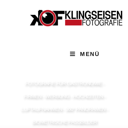
MENÜ
FOTOGRAFIE FÜR GASTRONOMIE -
FIRMEN - WERBUNG - HOCHZEITEN -
LUFTAUFNAHMEN - 360° PANORAMEN -
BIOMETRISCHE PASSBILDER